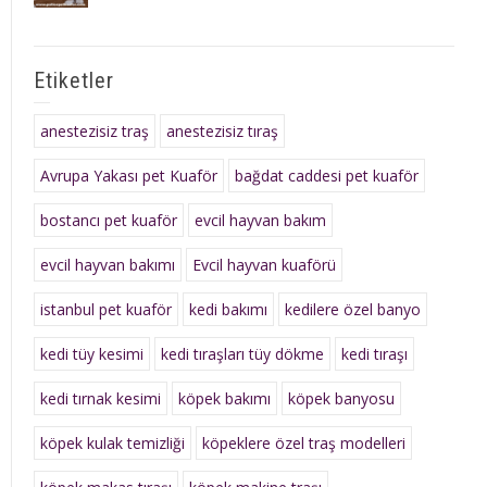
Etiketler
anestezisiz traş
anestezisiz tıraş
Avrupa Yakası pet Kuaför
bağdat caddesi pet kuaför
bostancı pet kuaför
evcil hayvan bakım
evcil hayvan bakımı
Evcil hayvan kuaförü
istanbul pet kuaför
kedi bakımı
kedilere özel banyo
kedi tüy kesimi
kedi tıraşları tüy dökme
kedi tıraşı
kedi tırnak kesimi
köpek bakımı
köpek banyosu
köpek kulak temizliği
köpeklere özel traş modelleri