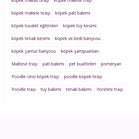
köpek makas tıraşı
köpek makine traşı
köpek makine tıraşı
köpek pati bakımı
köpek tuvalet eğitimleri
köpek tüy kesimi
köpek tırnak kesimi
köpek ve kedi banyosu
köpek çamur banyosu
köpek şampuanları
Maltese traşı
pati bakımı
pet kuaförleri
pomeryan
Poodle cinsi köpek traşı
poodle köpek tıraşı
Poodle traşı
tüy bakımı
tırnak bakımı
Yorshire traşı