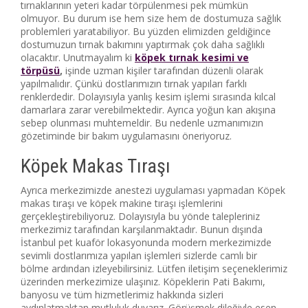
tırnaklarının yeteri kadar törpülenmesi pek mümkün
olmuyor. Bu durum ise hem size hem de dostumuza sağlık
problemleri yaratabiliyor. Bu yüzden elimizden geldiğince
dostumuzun tırnak bakımını yaptırmak çok daha sağlıklı
olacaktır. Unutmayalım ki
köpek tırnak kesimi ve
törpüsü
,
işinde uzman kişiler tarafından düzenli olarak
yapılmalıdır. Çünkü dostlarımızın tırnak yapıları farklı
renklerdedir. Dolayısıyla yanlış kesim işlemi sırasında kılcal
damarlara zarar verebilmektedir. Ayrıca yoğun kan akışına
sebep olunması muhtemeldir. Bu nedenle uzmanımızın
gözetiminde bir bakım uygulamasını öneriyoruz.
Köpek Makas Tıraşı
Ayrıca merkezimizde anestezi uygulaması yapmadan Köpek
makas tıraşı ve köpek makine tıraşı işlemlerini
gerçekleştirebiliyoruz. Dolayısıyla bu yönde talepleriniz
merkezimiz tarafından karşılanmaktadır. Bunun dışında
İstanbul pet kuaför lokasyonunda modern merkezimizde
sevimli dostlarımıza yapılan işlemleri sizlerde camlı bir
bölme ardından izleyebilirsiniz. Lütfen iletişim seçeneklerimiz
üzerinden merkezimize ulaşınız. Köpeklerin Pati Bakımı,
banyosu ve tüm hizmetlerimiz hakkında sizleri
aydınlatmaktan mutluluk duyarız. Görüşmek dileğiyle esen